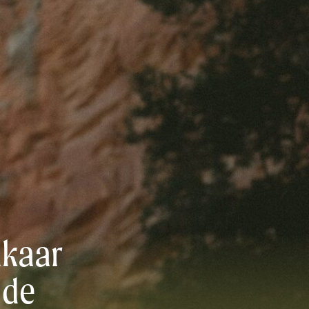
lkaar
 de