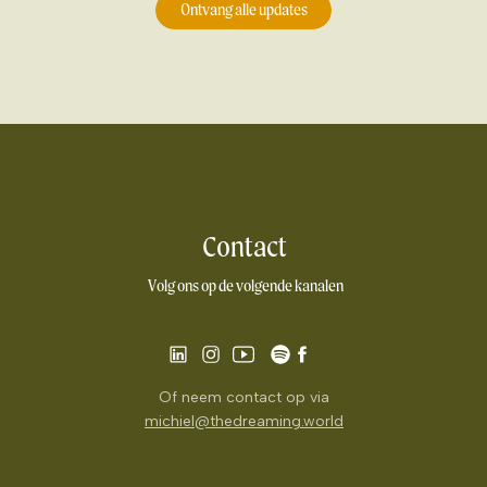
Ontvang alle updates
Contact
Volg ons op de volgende kanalen
Of neem contact op via
michiel@thedreaming.world